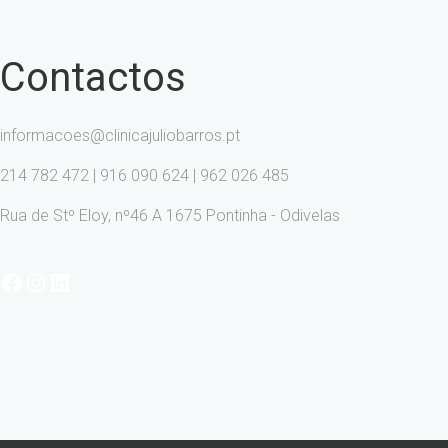
Contactos
informacoes@clinicajuliobarros.pt
214 782 472 | 916 090 624 | 962 026 485
Rua de Stº Eloy, nº46 A 1675 Pontinha - Odivelas